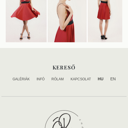
KERESŐ
HU
EN
GALÉRIÁK
INFÓ
RÓLAM
KAPCSOLAT