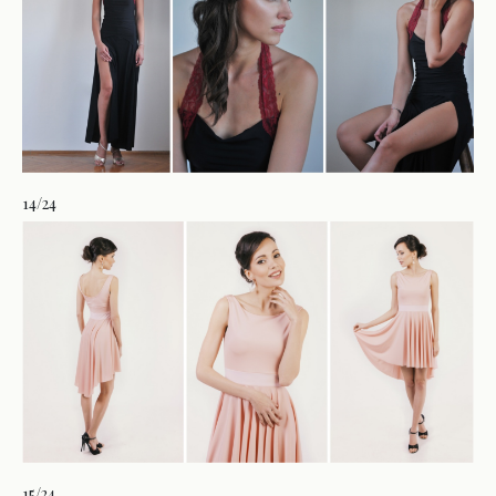
14/24
15/24